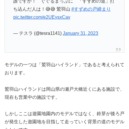
誰ですか！ ぐぐるまっぷに 「すずめの道」打
ち込んだ人は！😅😅 鷲羽山
#すずめの戸締まり
pic.twitter.com/e2UEysxCav
— テスラ (@tesra1141)
January 31, 2023
モデルの一つは「鷲羽山ハイランド」であると考えられて
おります。
鷲羽山ハイランドは岡山県の瀬戸大橋近くにある施設で、
現在も営業中の施設です。
しかしここは遊園地園内のモデルではなく、鈴芽が後ろ戸
が発生した遊園地を目指して走っていく背景の道のモデル