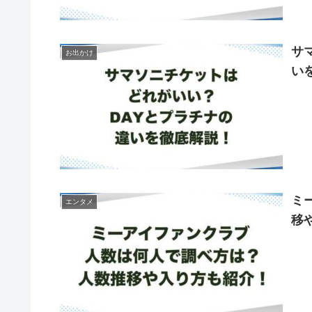
サ
お出かけ
い
ミ
エンタメ
移